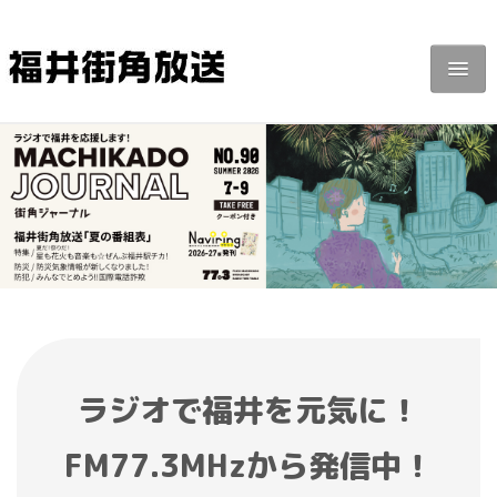
福井街角放送
番組紹介
タイムテーブル
街角ジャーナル
広告掲載
リクエスト・投稿
ラジオで福井を元気に！
FM77.3MHzから発信中！