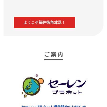
ようこそ福井街角放送！
ご 案 内