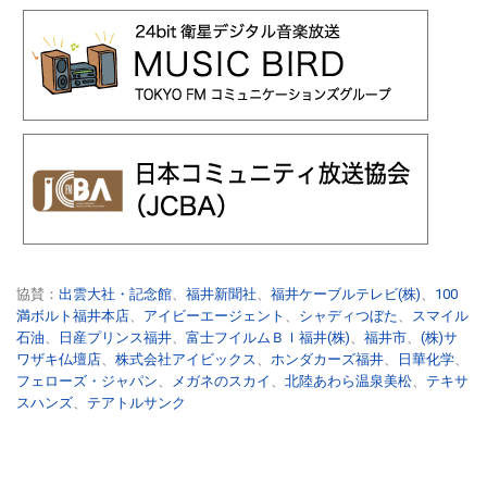
協賛：
出雲大社・記念館
、
福井新聞社
、
福井ケーブルテレビ(株)
、
100
満ボルト福井本店
、
アイビーエージェント
、
シャディつぼた
、
スマイル
石油
、
日産プリンス福井
、
富士フイルムＢＩ福井(株)
、
福井市
、
(株)サ
ワザキ仏壇店
、
株式会社アイビックス
、
ホンダカーズ福井
、
日華化学
、
フェローズ・ジャパン
、
メガネのスカイ
、
北陸あわら温泉美松
、
テキサ
スハンズ
、
テアトルサンク