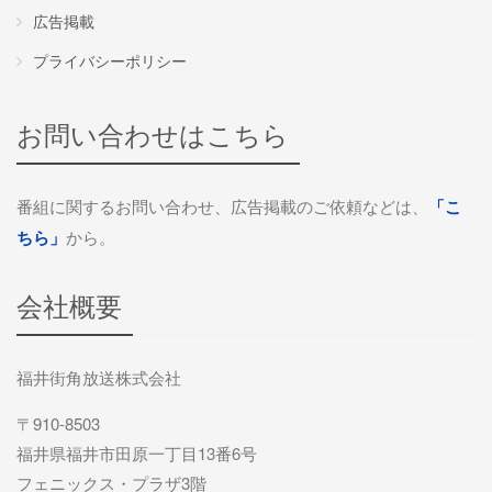
17:00
Radioあいらんど
16:00
Radioあいらんど
広告掲載
19:00
『教科書では学べないこと』
19:00
ガウラジ
15:00
あの頃青春グラフィティ
19:00
水萌みずのユニ×カルラジオ
14:00
フェーズフリーでサスティナブル
18:00
リメンバーミュージック(邦楽80〜90年代)
プライバシーポリシー
17:00
Radioあいらんど
20:30
キャプテンズ・レディオ
19:30
ガウラジ
16:00
SATURDAY SUPER LEGEND
20:00
水萌みずのユニ×カルラジオ
15:00
デジタル建設ジャーナル
18:30
さくらいとのラジオ サクライロ革命
18:00
リメンバーミュージック（邦楽90年代）
21:00
TIME TRACKS
お問い合わせはこちら
20:00
ガウラジ
17:30
防災士研修センター 防災スイッチON!
21:00
TIME TRACKS
15:00
デジタル建設ジャーナル
19:00
週間Nobbyタイムス
19:00
DJ Nobby’s Tokyo LIVE!!
22:00
TIME TRACKS
21:00
TIME TRACKS
18:00
スターダストレビューの星になるまで
22:00
TIME TRACKS
16:00
JP TOP20
20:00
週間Nobbyタイムス
番組に関するお問い合わせ、広告掲載のご依頼などは、
「こ
20:00
お台場レインボーステーション
23:00
ミライラジオ研究所
22:00
TIME TRACKS
18:30
井上昌己のprecious moment
ちら」
から。
23:00
Sound Grace
17:00
JP TOP20
21:00
TIME TRACKS
21:00
Friday Night Fever
24:00
50’sコレクション
23:00
ミライラジオ研究所
19:00
Kazuo Yoshida’s BOSSAMANIA
24:00
50’sコレクション
18:00
大石吾朗Premium G
会社概要
22:00
TIME TRACKS
22:00
Radio Star Audition 2026
1:00
50’sコレクション
24:00
50’sコレクション
20:00
ほしぞらエンタ
1:00
50’sコレクション
19:00
E-LOUNGE MUSIC PLACE
23:00
Sound Grace
23:00
#サロブロ
2:00
50’sコレクション
1:00
50’sコレクション
福井街角放送株式会社
21:00
Kume Bro’s
2:00
50’sコレクション
20:00
J-POPグラフィティ
24:00
50’sコレクション
24:00
50’sコレクション
3:00
50’sコレクション
〒910-8503
2:00
50’sコレクション
22:00
TABARU Love Emotion
3:00
50’sコレクション
21:00
アーティストセレクション
1:00
50’sコレクション
福井県福井市田原一丁目13番6号
1:00
50’sコレクション
4:00
50’sコレクション
3:00
50’sコレクション
23:00
80’sミュージック
フェニックス・プラザ3階
4:00
50’sコレクション
22:00
『推しごと』研究所 ／ 東京人