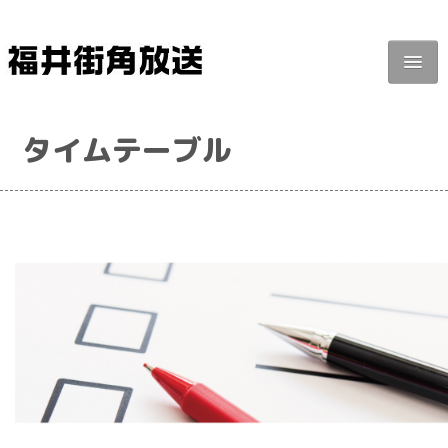
福井街角放送
タイムテーブル
番組紹介
タイムテーブル
街角ジャーナル
広告掲載
リクエスト・投稿